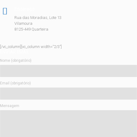
Endereço:
Rua das Moradias, Lote 13
Vilamoura
8125-449 Quarteira
[/vc_column][vc_column width=”2/3″]
ENVIAR EMAIL
Nome (obrigatório)
Email (obrigatório)
Mensagem