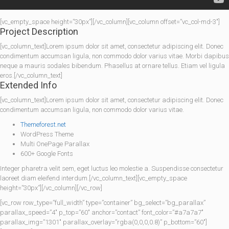
[vc_empty_space height=”30px”][/vc_column][vc_column offset=”vc_col-md-3″]
Project Description
[vc_column_text]Lorem ipsum dolor sit amet, consectetur adipiscing elit. Donec
condimentum accumsan ligula, non commodo dolor varius vitae. Morbi dapibus
neque a mauris sodales bibendum. Phasellus at ornare tellus. Etiam vel ligula
eros.[/vc_column_text]
Extended Info
[vc_column_text]Lorem ipsum dolor sit amet, consectetur adipiscing elit. Donec
condimentum accumsan ligula, non commodo dolor varius vitae.
Themeforest.net
WordPress Theme
Multi OnePage Parallax
600+ Google Fonts
Integer pharetra velit sem, eget luctus leo molestie a. Suspendisse consectetur
laoreet diam eleifend interdum.[/vc_column_text][vc_empty_space
height=”30px”][/vc_column][/vc_row]
[vc_row row_type=”full_width” type=”container” bg_select=”bg_parallax”
parallax_speed=”4″ p_top=”60″ anchor=”contact” font_color=”#a7a7a7″
parallax_img=”1301″ parallax_overlay=”rgba(0,0,0,0.8)” p_bottom=”60″]