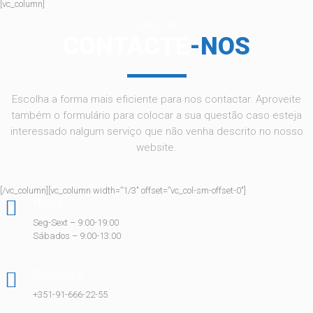
[vc_column]
LIGUE JÁ
CONTACTE
-NOS
Escolha a forma mais eficiente para nos contactar. Aproveite
também o formulário para colocar a sua questão caso esteja
interessado nalgum serviço que não venha descrito no nosso
website.
[/vc_column][vc_column width=”1/3″ offset=”vc_col-sm-offset-0″]
Horas:
Seg-Sext – 9:00-19:00
Sábados – 9:00-13:00
Telefones:
+351-91-666-22-55