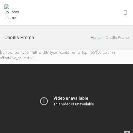
Oneills Promo
Home
Oneills Promo
[vc_row row_type=”full_width” type=”container” p_top=”55″][vc_column
offset=”vc_col-md-9″]