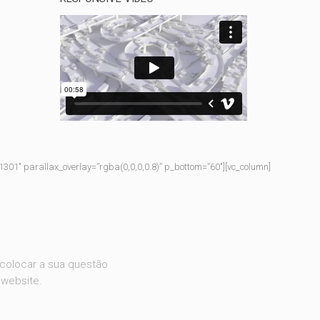
1301″ parallax_overlay=”rgba(0,0,0,0.8)” p_bottom=”60″][vc_column]
 colocar a sua questão
 website.