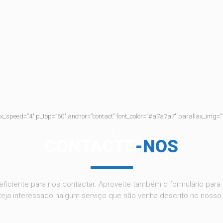
lax_speed=”4″ p_top=”60″ anchor=”contact” font_color=”#a7a7a7″ parallax_img=”
LIGUE JÁ
CONTACTE
-NOS
eficiente para nos contactar. Aproveite também o formulário para
eja interessado nalgum serviço que não venha descrito no nosso