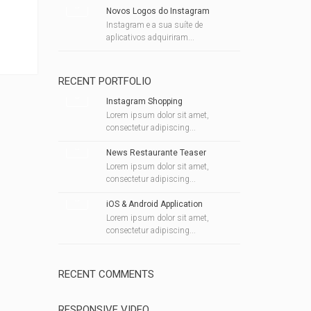
Novos Logos do Instagram
Instagram e a sua suíte de
aplicativos adquiriram...
RECENT PORTFOLIO
Instagram Shopping
Lorem ipsum dolor sit amet,
consectetur adipiscing...
News Restaurante Teaser
Lorem ipsum dolor sit amet,
consectetur adipiscing...
iOS & Android Application
Lorem ipsum dolor sit amet,
consectetur adipiscing...
RECENT COMMENTS
RESPONSIVE VIDEO