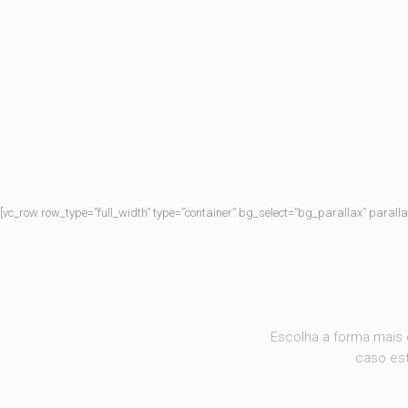
[vc_row row_type=”full_width” type=”container” bg_select=”bg_parallax” paral
Escolha a forma mais 
caso est