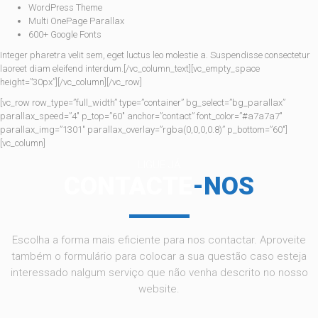
WordPress Theme
Multi OnePage Parallax
600+ Google Fonts
Integer pharetra velit sem, eget luctus leo molestie a. Suspendisse consectetur
laoreet diam eleifend interdum.[/vc_column_text][vc_empty_space
height=”30px”][/vc_column][/vc_row]
[vc_row row_type=”full_width” type=”container” bg_select=”bg_parallax”
parallax_speed=”4″ p_top=”60″ anchor=”contact” font_color=”#a7a7a7″
parallax_img=”1301″ parallax_overlay=”rgba(0,0,0,0.8)” p_bottom=”60″]
[vc_column]
LIGUE JÁ
CONTACTE
-NOS
Escolha a forma mais eficiente para nos contactar. Aproveite
também o formulário para colocar a sua questão caso esteja
interessado nalgum serviço que não venha descrito no nosso
website.