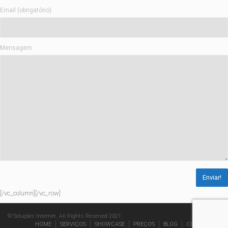
Email (obrigatório)
Mensagem
[/vc_column][/vc_row]
© Soluções Internet. All Rights Reserved 2021
HOME
SERVIÇOS
SHOWCASE
PREÇOS
BLOG
CONTACTOS