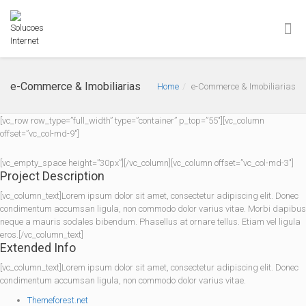
e-Commerce & Imobiliarias
Home
e-Commerce & Imobiliarias
[vc_row row_type=”full_width” type=”container” p_top=”55″][vc_column
offset=”vc_col-md-9″]
[vc_empty_space height=”30px”][/vc_column][vc_column offset=”vc_col-md-3″]
Project Description
[vc_column_text]Lorem ipsum dolor sit amet, consectetur adipiscing elit. Donec
condimentum accumsan ligula, non commodo dolor varius vitae. Morbi dapibus
neque a mauris sodales bibendum. Phasellus at ornare tellus. Etiam vel ligula
eros.[/vc_column_text]
Extended Info
[vc_column_text]Lorem ipsum dolor sit amet, consectetur adipiscing elit. Donec
condimentum accumsan ligula, non commodo dolor varius vitae.
Themeforest.net