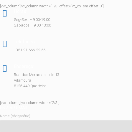
[/vc_column][vc_column width=”1/3″ offset=”vc_col-sm-offset-0″]
Horas:
Seg-Sext – 9:00-19:00
Sábados – 9:00-13:00
Telefones:
+351-91-666-22-55
Endereço:
Rua das Moradias, Lote 13
Vilamoura
8125-449 Quarteira
[/vc_column][vc_column width=”2/3″]
ENVIAR EMAIL
Nome (obrigatório)